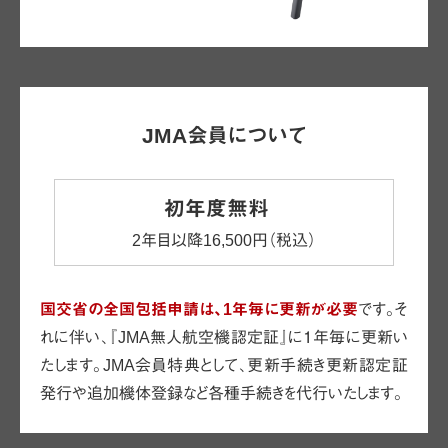
JMA会員について
初年度無料
2年目以降16,500円（税込）
国交省の全国包括申請は、1年毎に更新が必要
です。そ
〈機体の登録が必要〉
れに伴い、『JMA無人航空機認定証』に１年毎に更新い
JMA会員の方は追加も含め
当スクー
たします。JMA会員特典として、更新手続き更新認定証
ルで代行します。
発行や追加機体登録など各種手続きを代行いたします。