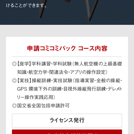
けることができます。
申請コミコミパック コース内容
【座学】学科講習・学科試験（無人航空機の上級基礎
知識・航空力学・関連法令・アプリの操作設定）
【実技】操縦訓練・実技試験（指導実習・全般の操縦・
GPS 環境下外の訓練・目視外操縦飛行訓練・デレメト
リー操作実践応用）
国交省全国包括申請許可
ライセンス発行