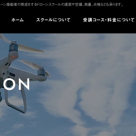
は、でドローン操縦者の育成をするドローンスクールの運営や空撮、測量、点検なども承ります。
コ
ホーム
スクールについて
受講コース・料金について
ン
テ
ン
ツ
へ
ス
ION
キ
ッ
プ