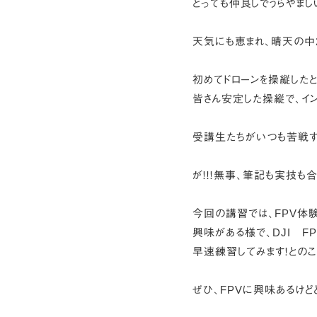
とっても仲良しでうらやまし
天気にも恵まれ、晴天の中2
初めてドローンを操縦した
皆さん安定した操縦で、イン
受講生たちがいつも苦戦する“
が！！！無事、筆記も実技も
今回の講習では、FPV体験
興味がある様で、DJI F
早速練習してみます！とのこ
ぜひ、FPVに興味あるけど